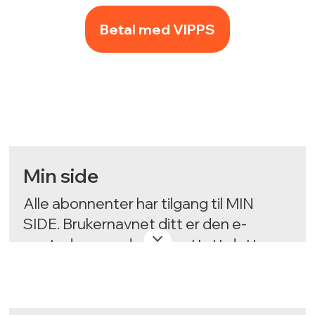
Betal med VIPPS
Min side
Alle abonnenter har tilgang til MIN
SIDE. Brukernavnet ditt er den e-
postadressen du har mottatt dette
nyhetsbrevet på. Når du er logget inn
kan du finne MIN SIDE nederst på
nettsiden. Her kan du se hva vi har