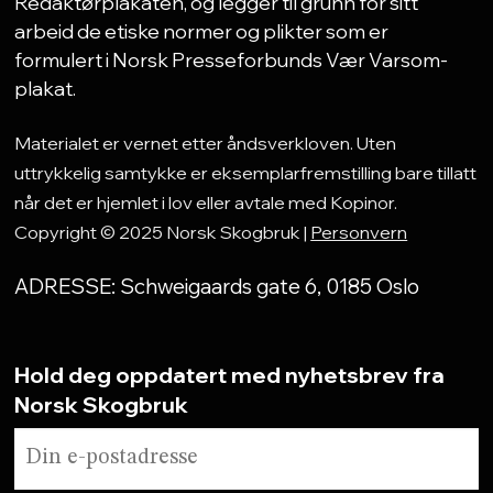
Redaktørplakaten, og legger til grunn for sitt
brukernavn.
arbeid de etiske normer og plikter som er
Følg instruksjonene for å lage nytt
formulert i Norsk Presseforbunds Vær Varsom-
passord.
plakat.
Har du fortsatt problemer med
Materialet er vernet etter åndsverkloven. Uten
innlogging? Ta kontakt på
abo@norsk-
uttrykkelig samtykke er eksemplarfremstilling bare tillatt
skogbruk.no
når det er hjemlet i lov eller avtale med Kopinor.
Copyright © 2025 Norsk Skogbruk |
Personvern
ADRESSE: Schweigaards gate 6, 0185 Oslo
Hold deg oppdatert med nyhetsbrev fra
Norsk Skogbruk