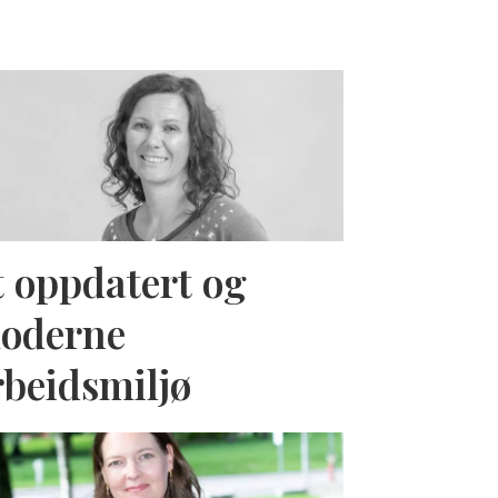
t oppdatert og
oderne
rbeidsmiljø