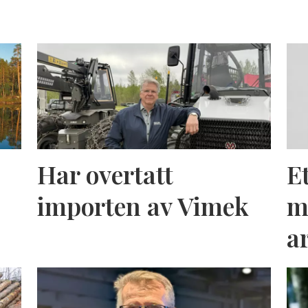
Har overtatt
E
importen av Vimek
m
a