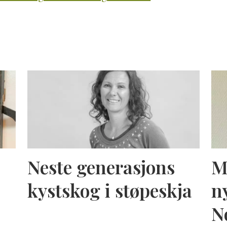
Neste generasjons
M
kystskog i støpeskja
n
N