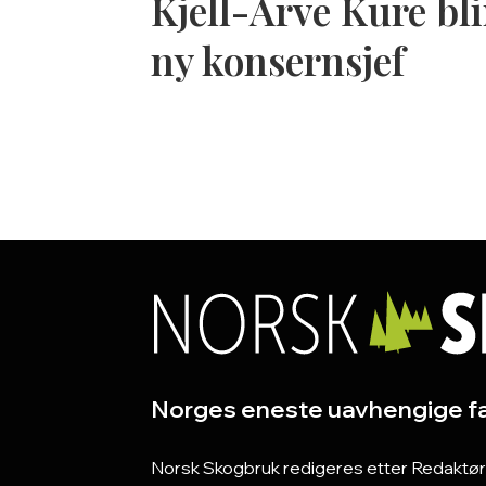
Kjell-Arve Kure bli
ny konsernsjef
Norges eneste uavhengige fa
Norsk Skogbruk redigeres etter Redaktørpla