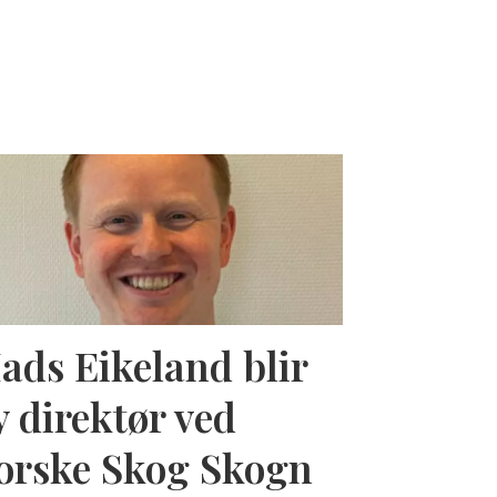
ads Eikeland blir
y direktør ved
orske Skog Skogn