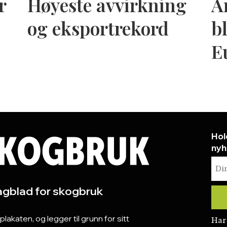
r
Høyeste avvirkning
A
og eksportrekord
bl
E
Hol
nyh
gblad for skogbruk
katen, og legger til grunn for sitt
Har