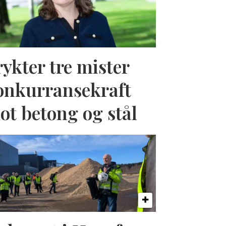
rykter tre mister
onkurransekraft
ot betong og stål