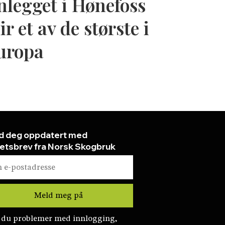
nlegget i Hønefoss
ir et av de største i
uropa
d deg oppdatert med
etsbrev fra Norsk Skogbruk
 du problemer med innlogging,