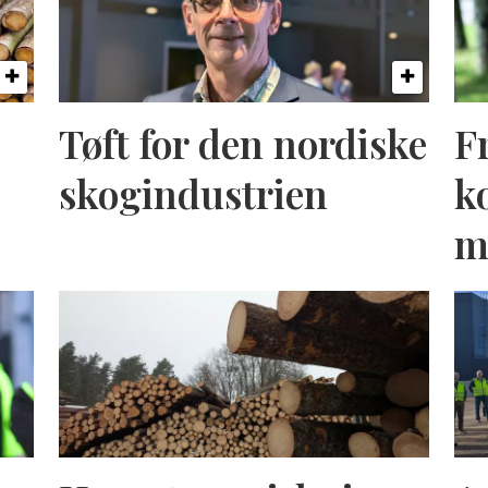
Tøft for den nordiske
F
skogindustrien
k
m