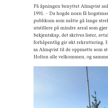
På åpningen benyttet Almqvist anl
1991. – Da hogde noen få hogstmas
publikum som måtte gå lange strek
utstillere på mindre areal som gjør
bekjentskap, det skrives lister, a
forhåpentlig gir økt rekruttering.
sa Almqvist til de oppmøtte som s
Holten alle velkommen, og sammen 