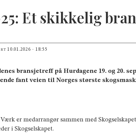
5: Et skikkelig bran
10.01.2026 - 18:55
ERT
enes bransjetreff på Hurdagene 19. og 20. se
kende fant veien til Norges største skogsma
ld Værk er medarrangør sammen med Skog­selskap
der i Skogselskapet.