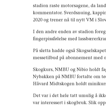
stadion raste motorsagene, da land
kommentator. Sverdsnuing, kapping 
2020 og trener nå til nytt VM i Slov
I den andre enden av stadion foreg
fingerpissfølelse med lassbærerkra
På sletta hadde også Skogselskapet
messetilbud på abonnement med op
Skogkurs, NMBU og Nibio holdt fag
Nybakken på NMBU fortalte om tør
Håvard Midtskogen holdt minikurs 
Det var i det hele tatt umulig å ik
var interessert i skogbruk. Slik o