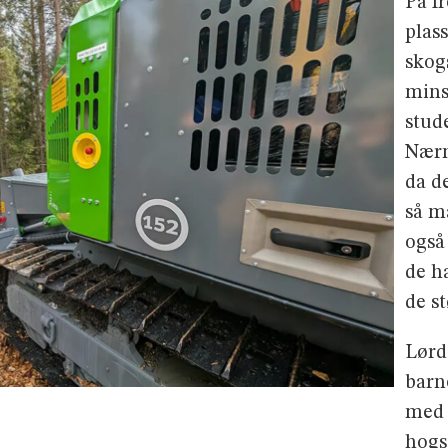
På f
plas
skog
mins
stud
Nærm
da d
så m
også
de h
de s
Lørd
barn
med 
hogs