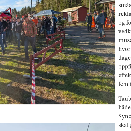
smås
rekl
og f
vedk
muse
hvor
dage
oppf
effe
fem 
Taub
både
Sync
skal