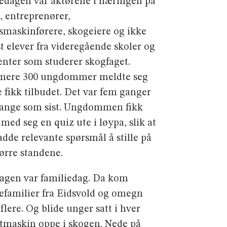
redagen var aktørene i næringen på
s, entreprenører,
smaskinførere, skogeiere og ikke
t elever fra videregående skoler og
enter som studerer skogfaget.
ere 300 ungdommer meldte seg
e fikk tilbudet. Det var fem ganger
ange som sist. Ungdommen fikk
 med seg en quiz ute i løypa, slik at
adde relevante spørsmål å stille på
tørre standene.
agen var familiedag. Da kom
efamilier fra Eidsvold og omegn
flere. Og blide unger satt i hver
tmaskin oppe i skogen. Nede på