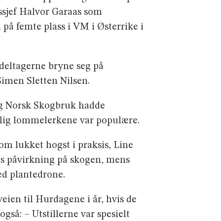
ssjef Halvor Garaas som
på femte plass i VM i Østerrike i
 deltagerne bryne seg på
Simen Sletten Nilsen.
 Og Norsk Skogbruk hadde
lig lommelerkene var populære.
m lukket hogst i praksis, Line
s påvirkning på skogen, mens
ed plantedrone.
eien til Hurdagene i år, hvis de
så: – Utstillerne var spesielt