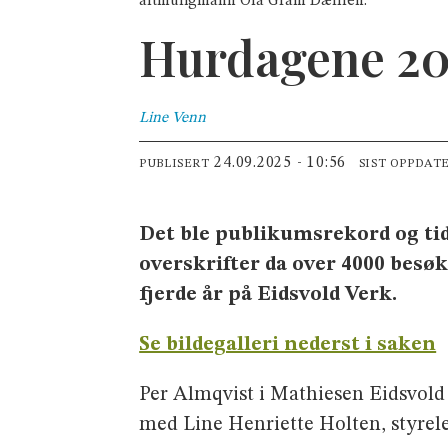
altmuligmann Ola Gram Dæhlen.
Hurdagene 202
Line
Venn
24.09.2025 - 10:56
PUBLISERT
SIST OPPDAT
Det ble publikumsrekord og tid
overskrifter da over 4000 besø
fjerde år på Eidsvold Verk.
Se bildegalleri nederst i saken
Per Almqvist i Mathiesen Eidsvo
med Line Henriette Holten, styrele