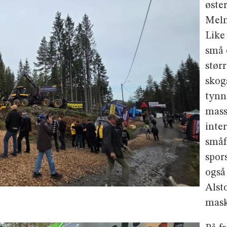
øste
Meln
Like
små 
stør
skog
tynn
mass
inte
småf
spors
også
Alst
mask