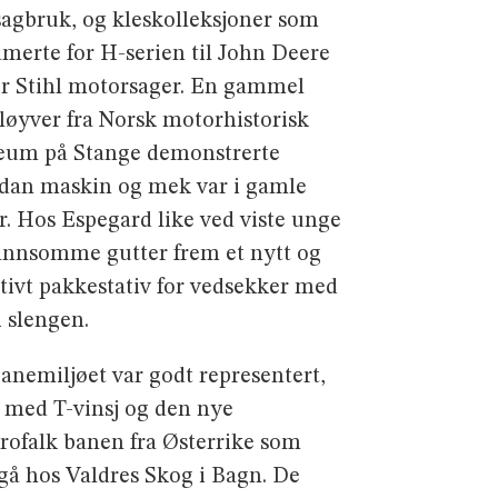
agbruk, og kleskolleksjoner som
amerte for H-serien til John Deere
or Stihl motorsager. En gammel
løyver fra Norsk motorhistorisk
um på Stange demonstrerte
dan maskin og mek var i gamle
r. Hos Espegard like ved viste unge
inn­somme gutter frem et nytt og
ktivt pakkestativ for vedsekker med
i slengen.
anemiljøet var godt representert,
 med T-vinsj og den nye
rofalk banen fra Østerrike som
 gå hos Valdres Skog i Bagn. De