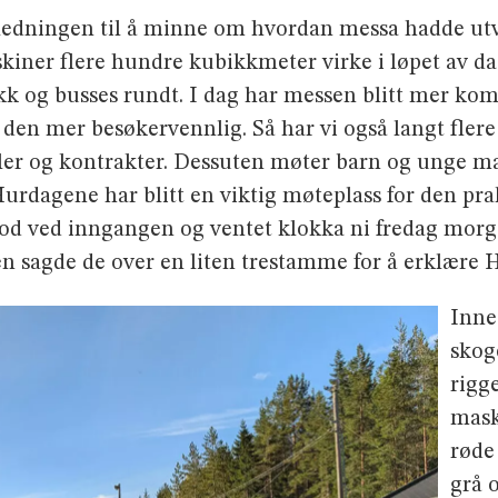
edningen til å minne om hvordan messa hadde utvik
kiner flere hundre kubikkmeter virke i løpet av da
k og busses rundt. I dag har messen blitt mer komp
 den mer besøkervennlig. Så har vi også langt flere
vtaler og kontrakter. Dessuten møter barn og unge
 Hurdagene har blitt en viktig møteplass for den p
tod ved inngangen og ventet klokka ni fredag morg
sagde de over en liten trestamme for å erklære H
Inne
skog
rigge
mask
røde
grå 