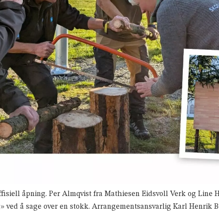
fisiell åpning. Per Almqvist fra Mathiesen Eidsvoll Verk og Line 
ved å sage over en stokk. Arrangementsansvarlig Karl Henrik Ber