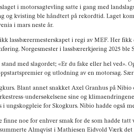
slaget i motorsagtevling satte i gang med landslag
og kvisting ble håndtert på rekordtid. Laget kom 
enia i mars neste år.
ikk lassbærermesterskapet i regi av MEF. Her fikk
nføring. Norgesmester i lassbærerkjøring 2025 ble 
 stand med slagordet; «Er du fake eller hel ved».
pstartspremier og utlodning av en motorsag. Sær
kurs. Blant annet snakket Axel Granhus på Nibio o
kestress-undersøkelsene sine og klimaendringene
i ungskogpleie for Skogkurs. Nibio hadde også m
ke finne noe for enhver smak for de som hadde tatt v
ppsummerte Almqvist i Mathiesen Eidvold Værk det og