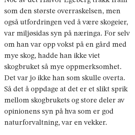
Noe av det Halvor Egeberg trakk fram
som den største overraskelsen, men
også utford­ringen ved å være skogeier,
var miljøsidas syn på næringa. For selv
om han var opp­ vokst på en gård med
mye skog, hadde han ikke viet
skogbruket så mye oppmerksom­het.
Det var jo ikke han som skulle overta.
Så det å oppdage at det er et slikt sprik
mel­lom skogbrukets og store deler av
opinion­ens syn på hva som er god
naturforvaltning, var en vekker.