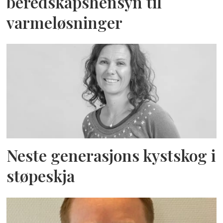
beredskapshensyn til
varmeløsninger
Neste generasjons kystskog i
støpeskja