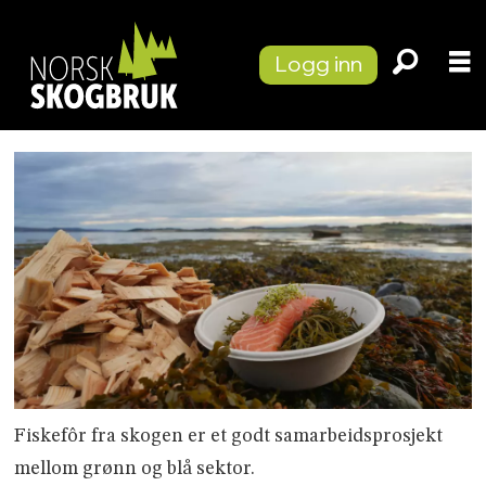
Logg inn
Fiskefôr fra skogen er et godt samarbeidsprosjekt
mellom grønn og blå sektor.