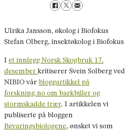
Ulrika
Jansson, ø
kolog i Biofokus
Stefan
Olberg
, insekt
økolog i Biofokus
I
et innlegg Norsk Skogbruk 17.
desember
kritiserer Svein Solberg ved
NIBIO vår
bloggartikkel på
forskning.no om barkbiller og
stormskadde trær
. I artikkelen vi
publiserte på bloggen
Bevaringsbiologene
, ønsket vi som