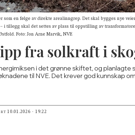
 som en følge av direkte arealinngrep. Det skal bygges nye veier
 i tillegg skal det settes av plass til oppstilling av transformatore
Østfold. Foto: Jon Arne Marvik, NVE
pp fra solkraft i sk
 energimiksen i det grønne skiftet, og planlagte 
knadene til NVE. Det krever god kunnskap om k
10.01.2026 - 19:22
ERT