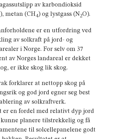
agassutslipp av karbondioksid
), metan (CH
) og lystgass (N
O).
2
4
2
nforholdene er en utfordring ved
ling av solkraft på jord- og
arealer i Norge. For selv om 37
ent av Norges landareal er dekket
og, er ikke skog lik skog.
ak forklarer at nettopp skog på
ngsrik og god jord egner seg best
tablering av solkraftverk.
t er en fordel med relativt dyp jord
å kunne planere tilstrekkelig og få
amentene til solcellepanelene godt