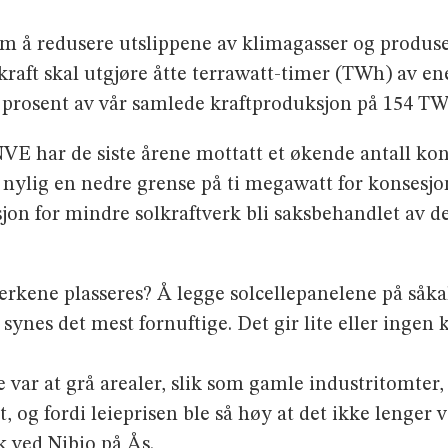
om å redusere utslippene av klimagasser og produse
kraft skal utgjøre åtte terrawatt-timer (TWh) av en
3 prosent av vår samlede kraftproduksjon på 154 TW
 NVE har de siste årene mottatt et økende antall ko
nylig en nedre grense på ti megawatt for konsesjonsp
sjon for mindre solkraftverk bli saksbehandlet av 
erkene plasseres? Å legge solcellepanelene på såkal
ynes det mest fornuftige. Det gir lite eller ingen k
.
ar at grå arealer, slik som gamle industritomter, v
ut, og fordi leieprisen ble så høy at det ikke lenger
 ved Nibio på Ås.