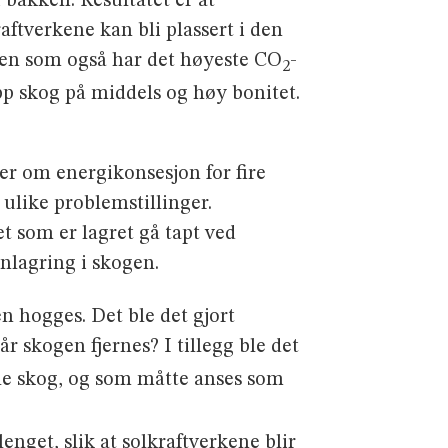
i bakken. Resultatet er at
raftverkene kan bli plassert i den
en som også har det høyeste CO
-
2
p skog på middels og høy bonitet.
er om energikonsesjon for fire
 ulike problemstillinger.
t som er lagret gå tapt ved
nlagring i skogen.
en hogges. Det ble det gjort
år skogen fjernes? I tillegg ble det
ble skog, og som måtte anses som
enget, slik at solkraftverkene blir