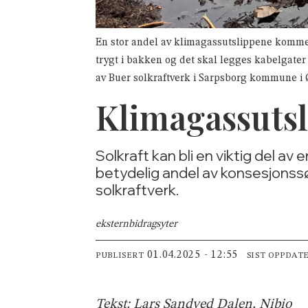
En stor andel av klimagassutslippene kommer
trygt i bakken og det skal legges kabelgater –
av Buer solkraftverk i Sarpsborg kommune i 
Klimagassutsli
Solkraft kan bli en viktig del av
betydelig andel av konsesjonssø
solkraftverk.
ekstern
bidragsyter
01.04.2025 - 12:55
PUBLISERT
SIST OPPDAT
Tekst: Lars Sandved Dalen, Nibio