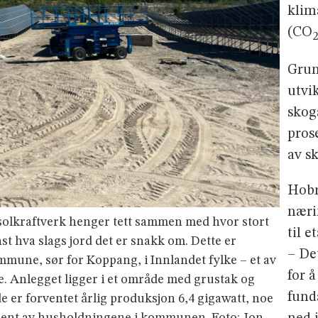
klim
(CO
Grun
utvik
skog
pros
av sk
Hobr
næri
 solkraftverk henger tett sammen med hvor stort
til e
nst hva slags jord det er snakk om. Dette er
– De
mmune, sør for Koppang, i Innlandet fylke – et av
for 
ge. Anlegget ligger i et område med grustak og
fund
de er forventet årlig produksjon 6,4 gigawatt, noe
rosent av husholdningene i kommunen. Foto: Jon