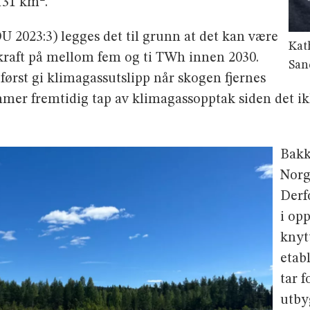
 131 km
.
 2023:3) legges det til grunn at det kan være
Kat
lkraft på mellom fem og ti TWh innen 2030.
San
 først gi klimagassutslipp når skogen fjernes
ommer fremtidig tap av klimagassopptak siden det ik
Bakk
Norge
Derf
i op
knyt
etab
tar 
utby