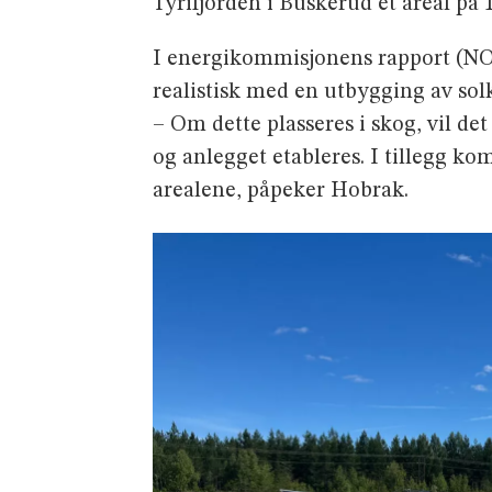
Tyrifjorden i Buskerud et areal på
I energikommisjonens rapport (NOU
realistisk med en utbygging av so
– Om dette plasseres i skog, vil det
og anlegget etableres. I tillegg k
arealene, påpeker Hobrak.