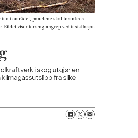
 inn i området, panelene skal forankres
r. Bildet viser terrenginngrep ved installasjon
og
solkraftverk i skog utgjør en
limagassutslipp fra slike