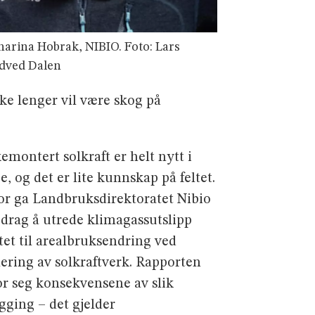
harina Hobrak, NIBIO. Foto: Lars
dved Dalen
ke lenger vil være skog på
emontert solkraft er helt nytt i
, og det er lite kunnskap på feltet.
or ga Landbruksdirektoratet Nibio
pdrag å utrede klimagassutslipp
tet til arealbruksendring ved
lering av solkraftverk. Rapporten
for seg konsekvensene av slik
gging – det gjelder