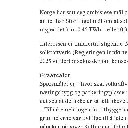
Norge har satt seg ambisiøse mål 
annet har Stortinget mål om at sol
utgjør det kun 0,46 TWh – eller 0,
Interessen er imidlertid stigende.
solkraftverk. (Regjeringen innførte 
2025 vil derfor søknader om konse
Gråarealer
Spørsmålet er – hvor skal solkraftv
næringsbygg og parkeringsplasser, s
det seg at det ikke er så lett likevel
– Tilbakemeldingen fra utbyggerne v
grunneierne var uvillige til å leie 
påpeker rådgiver Katharina Hobrak