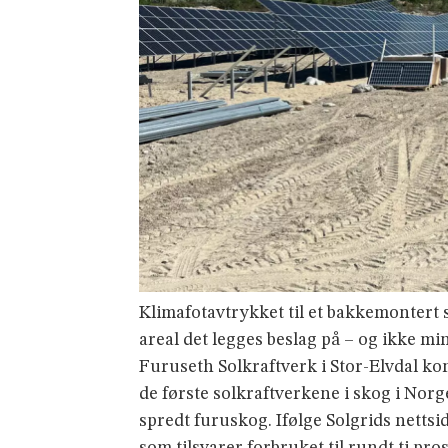
Klimafotavtrykket til et bakkemontert
areal det legges beslag på – og ikke mi
Furuseth Solkraftverk i Stor-Elvdal ko
de første solkraftverkene i skog i Nor
spredt furuskog. Ifølge Solgrids nettsi
som tilsvarer forbruket til rundt ti p