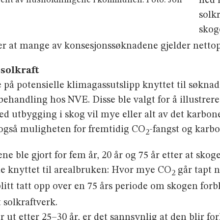
ned 
solk
skog
rer at mange av konsesjonssøknadene gjelder nettop
 solkraft
 på potensielle klimagassutslipp knyttet til søknad
 behandling hos NVE. Disse ble valgt for å illustrere
d utbygging i skog vil mye eller alt av det karbone
 også muligheten for fremtidig CO
-fangst og karbo
2
 ble gjort for fem år, 20 år og 75 år etter at skog
e knyttet til arealbruken: Hvor mye CO
går tapt n
2
litt tatt opp over en 75 års periode om skogen for
 solkraftverk.
t etter 25–30 år, er det sannsynlig at den blir forl