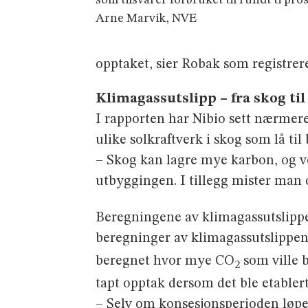
Arne Marvik, NVE
opptaket, sier Robak som registre
Klimagassutslipp – fra skog til
I rapporten har Nibio sett nærmere
ulike solkraftverk i skog som lå til
– Skog kan lagre mye karbon, og ve
utbyggingen. I tillegg mister man
Beregningene av klimagassutslippene
beregninger av klimagassutslippen
beregnet hvor mye CO
som ville b
2
tapt opptak dersom det ble etablert
– Selv om konsesjonsperioden løper u