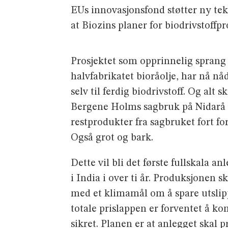
EUs innovasjonsfond støtter ny tek
at Biozins planer for biodrivstoff
Prosjektet som opprinnelig sprang 
halvfabrikatet bioråolje, har nå nå
selv til ferdig biodrivstoff. Og alt
Bergene Holms sagbruk på Nidarå i
restprodukter fra sagbruket fort for
Også grot og bark.
Dette vil bli det første fullskala 
i India i over ti år. Produksjonen sk
med et klimamål om å spare utslip
totale prislappen er forventet å ko
sikret. Planen er at anlegget skal