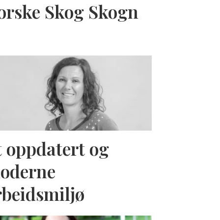
orske Skog Skogn
t oppdatert og
oderne
rbeidsmiljø