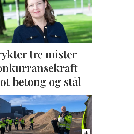
rykter tre mister
onkurransekraft
ot betong og stål