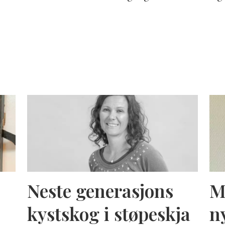
Neste generasjons
M
kystskog i støpeskja
n