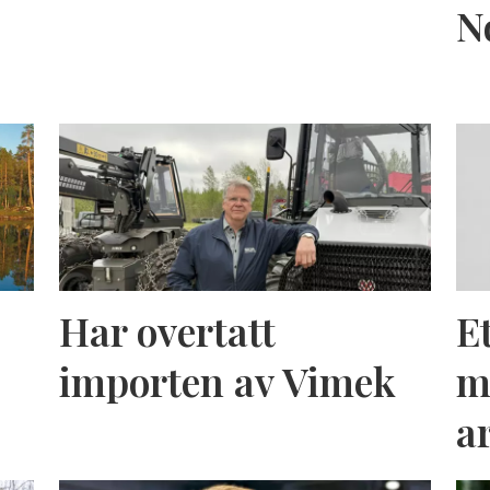
N
Har overtatt
E
importen av Vimek
m
a