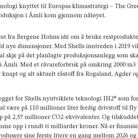
nologi knyttet til Europas klimastrategi – The Gre
produksjon i Åmli kom gjennom nåløyet.
ut fra Bergene Holms idé om å bruke restproduktene
dd nye dimensjoner. Med Shells inntreden i 2019 vil
 skal skje på det planlagte produksjonsanlegg som sk
 Åmli. Med et råvareforbruk på omkring 2000 m3 fl
 knapt og alt aktuelt råstoff fra Rogaland, Agder og
anlegget for Shells nyutviklete teknologi IH2® som fo
al være på 110 millioner liter ferdig drivstoff til fly
p på 2,57 millioner CO2-ekvivalenter. Og tilskud
mme opp i rundt ti milliarder kroner. Nå er finansi
 produsere sine første litere en gang mellom 2026 o