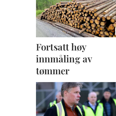
Fortsatt høy
innmåling av
tømmer