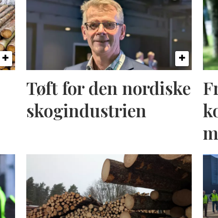
Tøft for den nordiske
F
skogindustrien
k
m