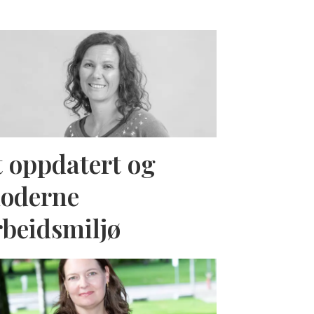
t oppdatert og
oderne
rbeidsmiljø