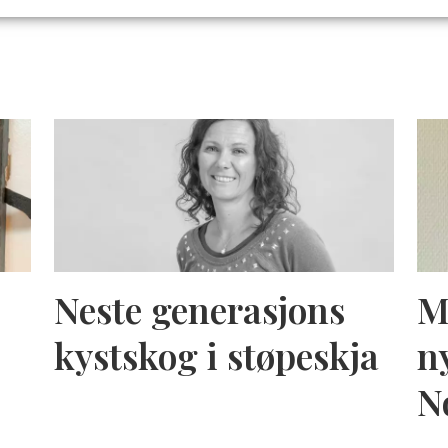
Neste generasjons
M
kystskog i støpeskja
n
N