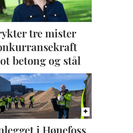
rykter tre mister
onkurransekraft
ot betong og stål
nlegget i Hønefoss