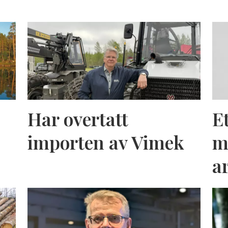
Har overtatt
E
importen av Vimek
m
a