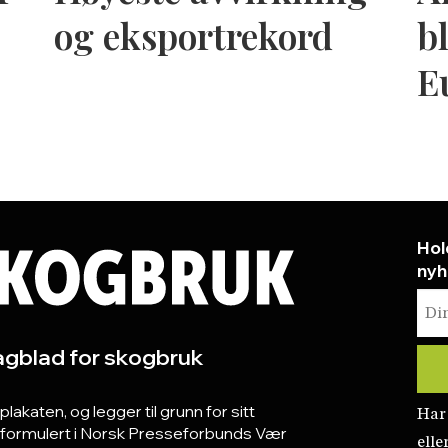
og eksportrekord
bl
E
Hol
nyh
gblad for skogbruk
katen, og legger til grunn for sitt
Har
r formulert i Norsk Presseforbunds Vær
elle