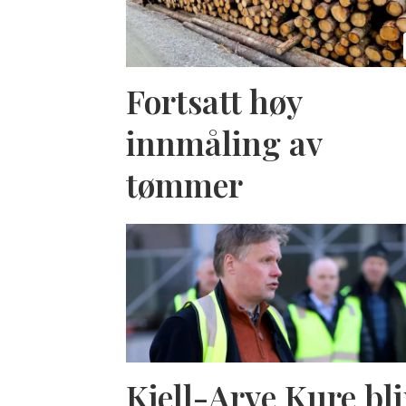
Fortsatt høy
innmåling av
tømmer
Kjell-Arve Kure bli