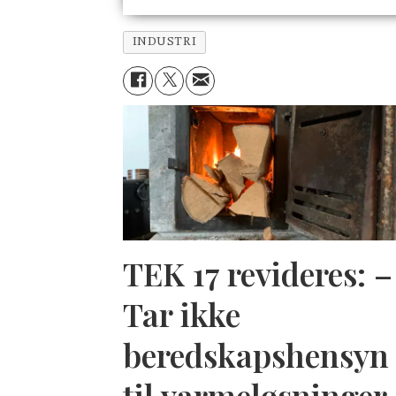
INDUSTRI
TEK 17 revideres: –
Tar ikke
beredskapshensyn
til varmeløsninger