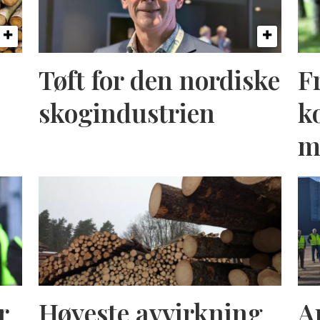
Tøft for den nordiske
F
skogindustrien
k
m
r
Høyeste avvirkning
A