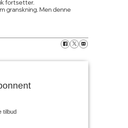
 fortsetter.
v om granskning. Men denne
bonnent
 tilbud