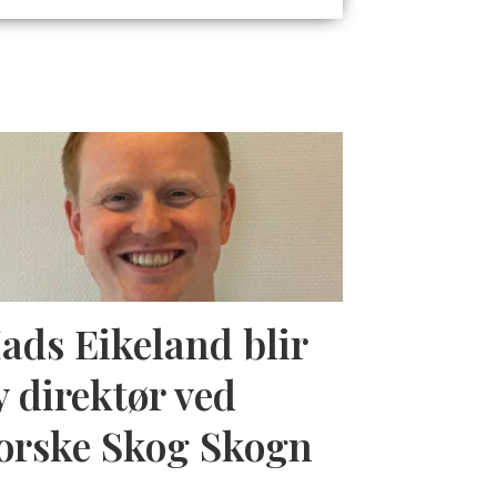
ads Eikeland blir
y direktør ved
orske Skog Skogn