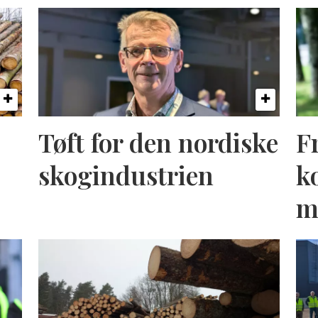
Tøft for den nordiske
F
skogindustrien
k
m