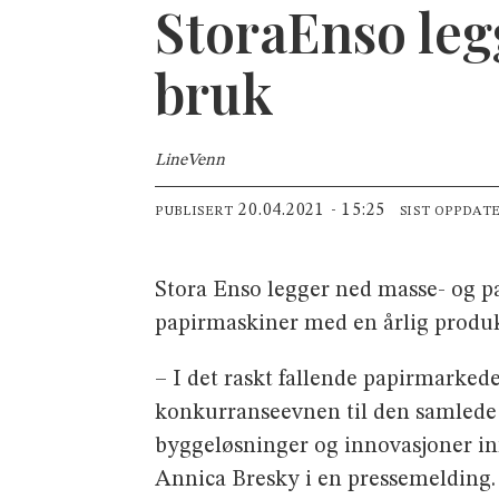
StoraEnso leg
bruk
Line
Venn
20.04.2021 - 15:25
PUBLISERT
SIST OPPDAT
Stora Enso legger ned masse- og p
papirmaskiner med en årlig produks
– I det raskt fallende papirmarkede
konkurranseevnen til den samlede p
byggeløsninger og innovasjoner inne
Annica Bresky i en pressemelding.