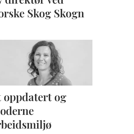
orske Skog Skogn
t oppdatert og
oderne
rbeidsmiljø