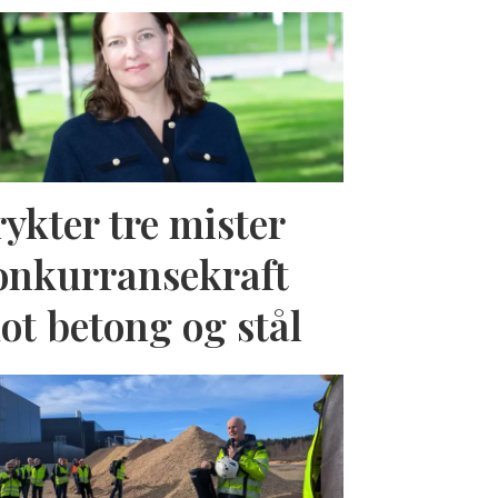
rykter tre mister
onkurransekraft
ot betong og stål