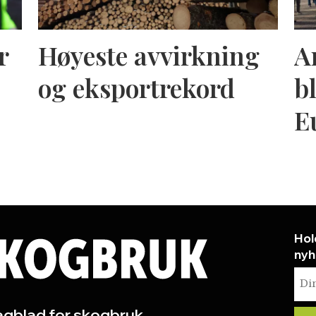
r
Høyeste avvirkning
A
og eksportrekord
bl
E
Hol
nyh
gblad for skogbruk