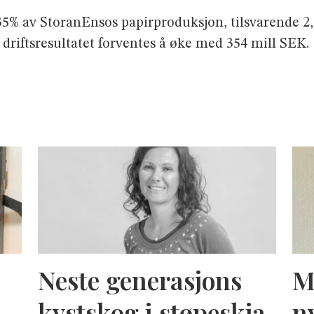
 35% av StoranEnsos papirproduksjon, tilsvarende 2,
l driftsresultatet forventes å øke med 354 mill SEK.
Neste generasjons
M
kystskog i støpeskja
n