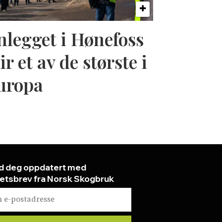
nlegget i Hønefoss
ir et av de største i
uropa
d deg oppdatert med
etsbrev fra Norsk Skogbruk