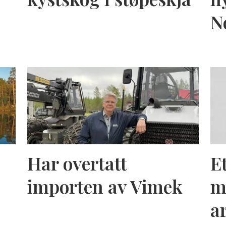
N
Har overtatt
E
importen av Vimek
m
a