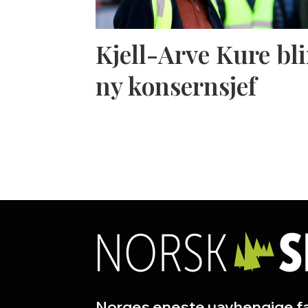
Kjell-Arve Kure bli
ny konsernsjef
Norges eneste uavhengige fa