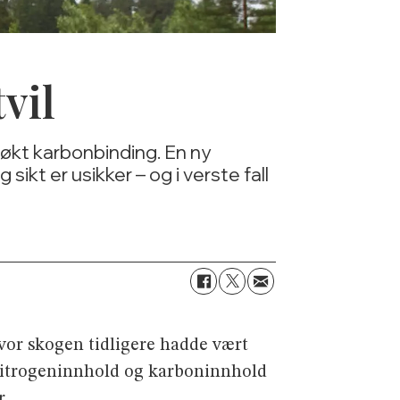
tvil
 økt karbonbinding. En ny
sikt er usikker – og i verste fall
vor skogen tidligere hadde vært
 nitrogeninnhold og karboninnhold
r.