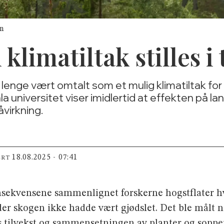
nn
limatiltak stilles i 
lenge vært omtalt som et mulig klimatiltak for
universitet viser imidlertid at effekten på lang 
åvirkning.
18.08.2025 - 07:41
ERT
nse­kvensene sammenlignet forskerne hogstflater h
 der skogen ikke hadde vært gjødslet. Det ble målt
s tilvekst og sammen­setningen av planter og soppe