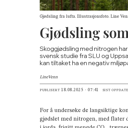
Gjødsling fra lufta. Illustrasjonsfoto. Line Ve
Gjødsling som k
Skoggjødsling med nitrogen har 
svensk studie fra SLU og Uppsala 
kan tiltaket ha en negativ miljøp
Line
Venn
18.08.2025 - 07:41
PUBLISERT
SIST OPPDAT
For å undersøke de langsiktige ko
gjødslet med nitrogen, med flater
i jorda, frigitt mengde CO₂, trærne