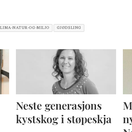
LIMA-NATUR-OG-MILJO
GJØDSLING
Neste generasjons
M
kystskog i støpeskja
n