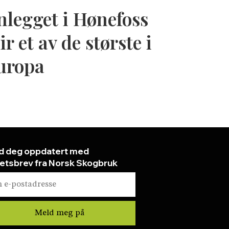
nlegget i Hønefoss
ir et av de største i
uropa
d deg oppdatert med
etsbrev fra Norsk Skogbruk