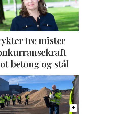
rykter tre mister
onkurransekraft
ot betong og stål