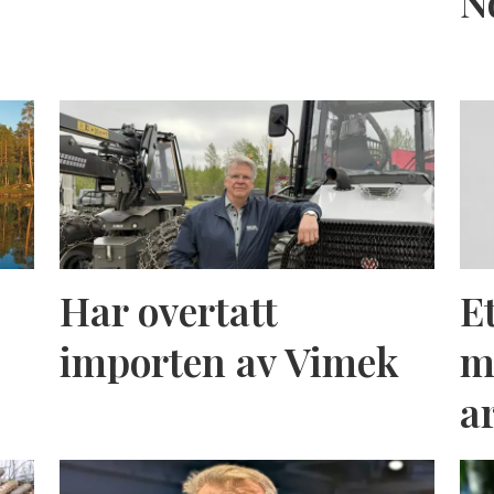
N
Har overtatt
E
importen av Vimek
m
a