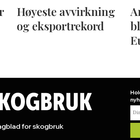
r
Høyeste avvirkning
A
og eksportrekord
bl
E
Hol
nyh
gblad for skogbruk