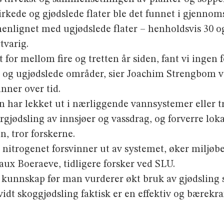
­virkede og gjødslede flater ble det funnet i gjenno
enlignet med ugjødslede flater – henholdsvis 30 o
tvarig.
t for mellom fire og tretten år siden, fant vi ingen 
og ugjødslede områder, sier Joachim Strengbom ve
nner over tid.
n har lekket ut i nærliggende vann­systemer eller t
gjødsling av innsjøer og vass­drag, og forverre lok
n, tror forskerne.
nitrogenet forsvinner ut av systemet, øker miljøbe
aux Boeraeve, tidligere forsker ved SLU.
kunnskap før man vurderer økt bruk av gjødsling 
vidt skoggjødsling faktisk er en effektiv og bærekr