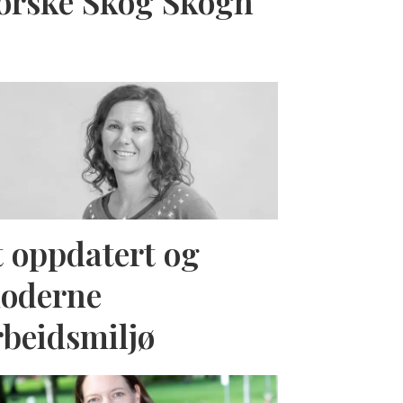
orske Skog Skogn
t oppdatert og
oderne
rbeidsmiljø