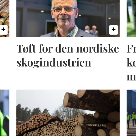
Tøft for den nordiske
F
skogindustrien
k
m