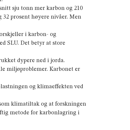
msnitt sju tonn mer karbon og 210
g 32 prosent høyere nivåer. Men
forskjeller i karbon- og
d SLU. Det betyr at store
rukket dypere ned i jorda.
ale miljøpro­blemer. Karbonet er
lastningen og klima­effekten ved
som klimatiltak og at forskningen
aftig metode for karbonlagring i