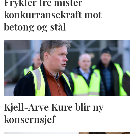
Frykter tre mister
konkurransekraft mot
betong og stål
Kjell-Arve Kure blir ny
konsernsjef