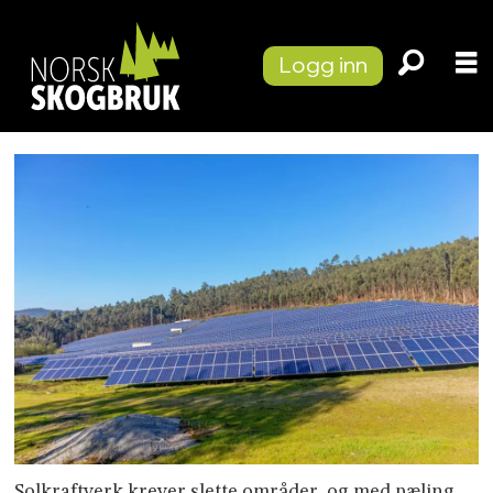
Logg inn
Solkraftverk krever slette områder, og med pæling