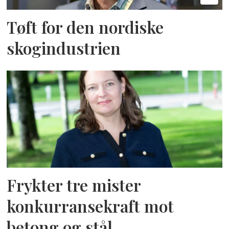
Tøft for den nordiske
skogindustrien
Frykter tre mister
konkurransekraft mot
betong og stål