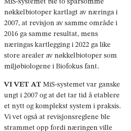
MiS­-systemet ble to sparsomme
nøkkelbiotoper kart­lagt av næringa i
2007, at revisjon av samme område i
2016 ga samme resultat, mens
næringas kartlegging i 2022 ga like
store arealer av nøkkel­biotoper som
miljøbiologene i Biofokus fant.
VI VET AT
MiS-­systemet var ganske
ungt i 2007 og at det tar tid å etablere
et nytt og komplekst system i praksis.
Vi vet også at revisjonsreglene ble
strammet opp fordi næringen ville