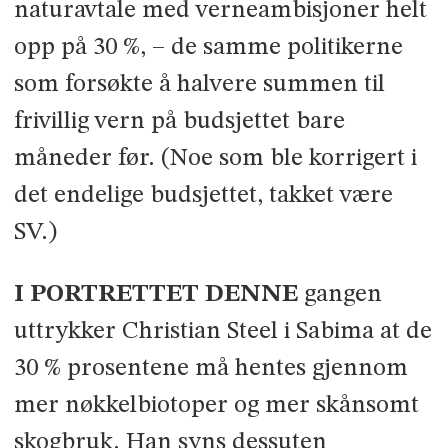
natur­avtale med verneambisjoner helt
opp på 30 %, – de samme politikerne
som forsøkte å halvere summen til
frivillig vern på budsjettet bare
måneder før. (Noe som ble korrigert i
det endelige budsjettet, takket være
SV.)
I PORTRETTET DENNE
gangen
uttrykker Christian Steel i Sabima at de
30 % prosentene må hentes gjennom
mer nøkkelbiotoper og mer skånsomt
skog­bruk. Han syns dessuten