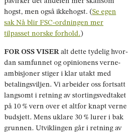
påvirker det andelen mer skånsom
hogst, men også ikke­hogst. (
Se egen
sak Nå blir FSC-ordningen mer
tilpasset norske forhold.
)
FOR OSS VISER
alt dette tydelig hvor­
dan samfunnet og opinionens verne­
ambisjoner stiger i klar utakt med
betalingsviljen. Vi arbeider oss fort­satt
langsomt i retning av stortings­vedtaket
på 10 % vern over et altfor knapt verne
budsjett. Mens uklare 30 % lurer i bak
grunnen. Utviklingen går i retning av