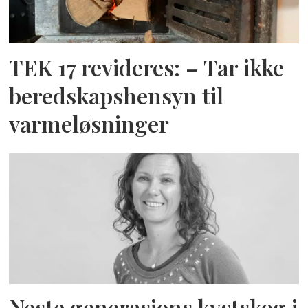
TEK 17 revideres: – Tar ikke
beredskapshensyn til
varmeløsninger
Neste generasjons kystskog i