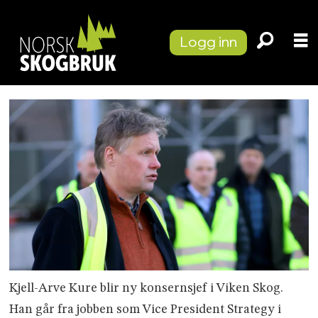
Logg inn
Kjell-Arve Kure blir ny konsernsjef i Viken Skog.
Han går fra jobben som Vice President Strategy i