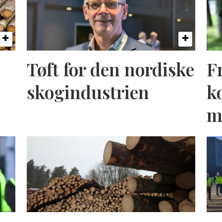
Tøft for den nordiske
F
skogindustrien
k
m