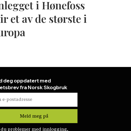
nlegget i Hønefoss
ir et av de største i
uropa
d deg oppdatert med
etsbrev fra Norsk Skogbruk
 du problemer med innlogging,