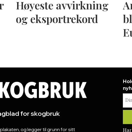
r
Høyeste avvirkning
A
og eksportrekord
bl
E
Hol
nyh
gblad for skogbruk
katen, og legger til grunn for sitt
Har