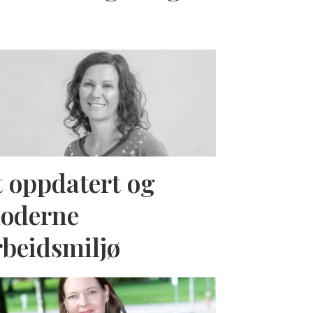
t oppdatert og
oderne
rbeidsmiljø