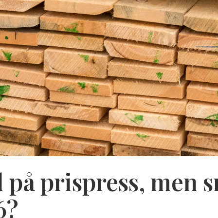
på prispress, men s
6?