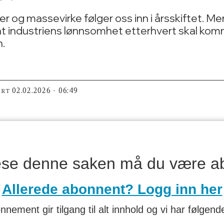
g massevirke følger oss inn i årsskiftet. Men d
 at industriens lønnsomhet etterhvert skal kom
n.
02.02.2026 - 06:49
ERT
lese denne saken må du være a
Allerede abonnent? Logg inn her
nnement gir tilgang til alt innhold og vi har følgende