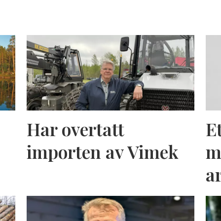
Har overtatt
E
importen av Vimek
m
a