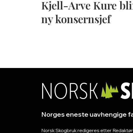
Kjell-Arve Kure bli
ny konsernsjef
Norges eneste uavhengige fa
Norsk Skogbruk redigeres etter Redaktørpla