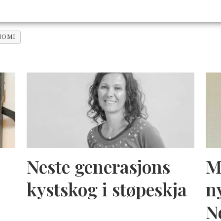
NOMI
Neste generasjons
M
kystskog i støpeskja
n
N