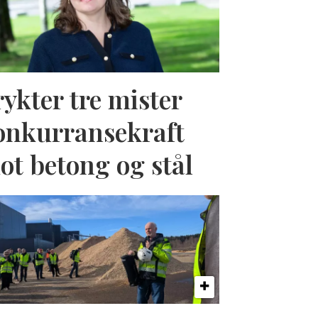
rykter tre mister
onkurransekraft
ot betong og stål