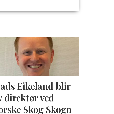
ads Eikeland blir
y direktør ved
orske Skog Skogn