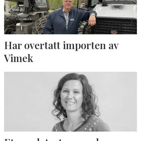
Har overtatt importen av
Vimek