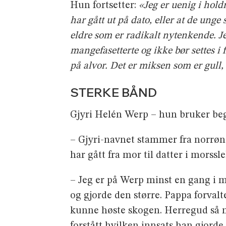
Hun fortsetter:
«Jeg er uenig i hold
har gått ut på dato, eller at de unge
eldre som er radikalt nytenkende. Jeg 
mangefasetterte og ikke bør settes i f
på alvor. Det er miksen som er gull,
STERKE BÅND
Gjyri Helén Werp – hun bruker begg
– Gjyri-navnet stammer fra norrøn
har gått fra mor til datter i morssl
– Jeg er på Werp minst en gang i 
og gjorde den større. Pappa forvalt
kunne høste skogen. Herregud så ma
forstått hvilken innsats han gjord