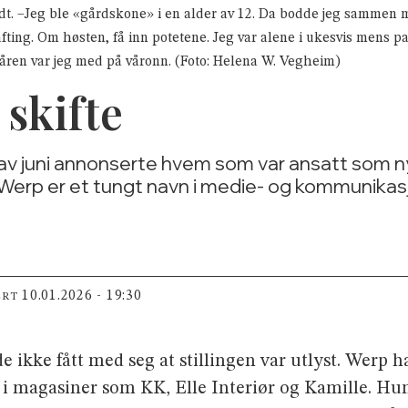
dt. –Jeg ble «gårdskone» i en alder av 12. Da bodde jeg sammen
ting. Om høsten, få inn potetene. Jeg var alene i ukesvis mens 
 våren var jeg med på våronn. (Foto: Helena W. Vegheim)
skifte
v juni annonserte hvem som var ansatt som ny 
 Werp er et tungt navn i medie- og kommunikas
10.01.2026 - 19:30
ERT
 ikke fått med seg at stillingen var utlyst. Werp h
i magasiner som KK, Elle Interiør og Kamille. Hun 