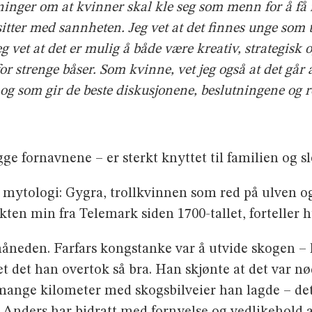
ninger om at kvinner skal kle seg som menn for å få 
 sitter med sannheten. Jeg vet at det finnes unge som t
vet at det er mulig å både være kreativ, strategisk og g
or strenge båser. Som kvinne, vet jeg også at det går a
 og som gir de beste diskusjonene, beslutningene og r
e fornavnene – er sterkt knyttet til familien og s
 mytologi: Gygra, trollkvinnen som red på ulven o
ekten min fra Telemark siden 1700-tallet, forteller 
måneden. Farfars kongstanke var å utvide skogen 
et det han overtok så bra. Han skjønte at det var n
nge kilometer med skogsbilveier han lagde – det er
e. Anders har bidratt med fornyelse og vedlikehold