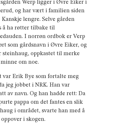
tsgården Werp ligger i Øvre Eiker i
erud, og har vært i familien siden
. Kanskje lengre. Selve gården
 å ha røtter tilbake til
tedauden. I norrøn ordbok er Verp
ørt som gårdsnavn i Øvre Eiker, og
r steinhaug, oppkastet til merke
r minne om noe.
t var Erik Bye som fortalte meg
 da jeg jobbet i NRK. Han var
att av navn. Og han hadde rett: Da
spurte pappa om det fantes en slik
nhaug i området, svarte han med å
 oppover i skogen.