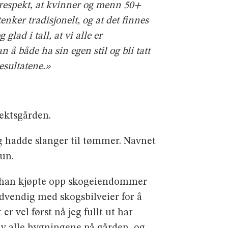
respekt, at kvinner og
menn 50+
enker tradisjonelt, og at det finnes
lad i tall, at vi alle er
n å både ha sin egen stil og bli tatt
esultatene.»
lektsgården.
g hadde slanger til tømmer. Navnet
hun.
– han kjøpte opp skogeiendommer
ødvendig med skogsbilveier for å
 vel først nå jeg fullt ut har
 av alle bygningene på gården, og