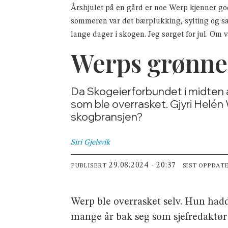
Årshjulet på en gård er noe Werp kjenner go
sommeren var det bærplukking, sylting og saf
lange dager i skogen. Jeg sørget for jul. Om
Werps grønne 
Da Skogeierforbundet i midten a
som ble overrasket. Gjyri Helén
skogbransjen?
Siri
Gjelsvik
29.08.2024 - 20:37
PUBLISERT
SIST OPPDAT
Werp ble overrasket selv. Hun hadde
mange år bak seg som sjefredaktør 