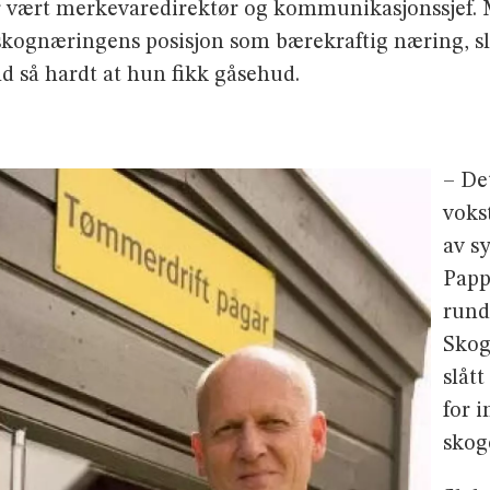
ar vært merkevaredirektør og kommunikasjonssjef. 
 skognæringens posisjon som bærekraftig næring, s
ld så hardt at hun fikk gåsehud.
– De
voks
av s
Papp
rundt
Skog
slått
for 
skog