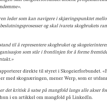
 omdømme».
aren leder som kan navigere i skjæringspunktet mell
ke beslutningsprosesser og skal ivareta skogbrukets ra
 stand til å representere skogbruket og skogeierintere
organisasjon som står i frontlinjen for å forme fremti
ntakt.»
rapporterer direkte til styret i Skogeierforbundet. 
er med skognæringen, mener Werp, som er utdannet
, er det kritisk å satse på mangfold langs alle akser fo
 hun i en artikkel om mangfold på LinkedIn.