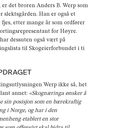
g er det broren Anders B. Werp som
er slektsgården. Han er også et
t fjes, etter mange år som ordfører
tortingsrepresentant for Høyre.
har dessuten også vært på
ngslista til Skogeierforbundet i ti
PDRAGET
illingsutlysningen Werp ikke så, het
blant annet:
«Skognæringa ønsker å
ke sin posisjon som en bærekraftig
ng i Norge, og har i den
enheng etablert en stor
ør som offensivt
skal bidra til