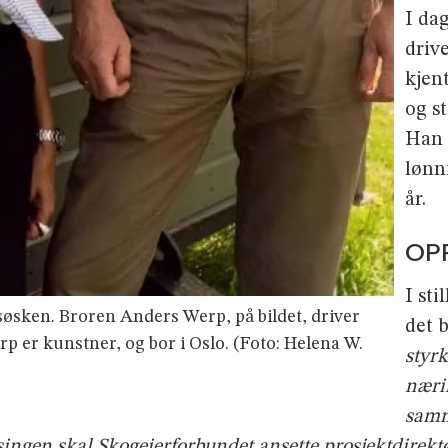
I da
driv
kjen
og s
Han 
lønni
år.
OP
I st
søsken. Broren Anders Werp, på bildet, driver
det 
rp er kunstner, og bor i Oslo. (Foto: Helena W.
styr
næri
samm
tsingen skal Skogeierforbundet ansette prosjektdirekt