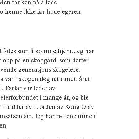
Men tanken på å lede
lo henne ikke før hodejegeren
t føles som å komme hjem. Jeg har
t opp på en skoggård, som datter
yvende generasjons skogeiere.
a var i skogen døgnet rundt, året
. Farfar var leder av
eierforbundet i mange år, og ble
 til ridder av 1. orden av Kong Olav
innsatsen sin. Jeg har røttene mine i
en.