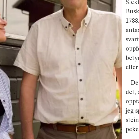
Slek
Busk
1788
antas
svar
oppf
bety
elle
– De
det,
oppt
jeg 
stei
peke