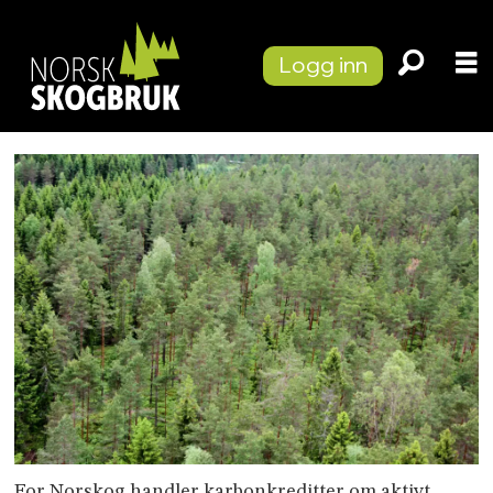
Logg inn
For Norskog handler karbonkreditter om aktivt