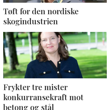
Tøft for den nordiske
skogindustrien
Frykter tre mister
konkurransekraft mot
betong og stål