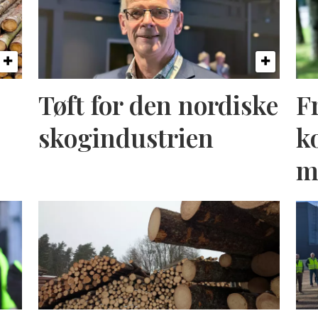
Tøft for den nordiske
F
skogindustrien
k
m