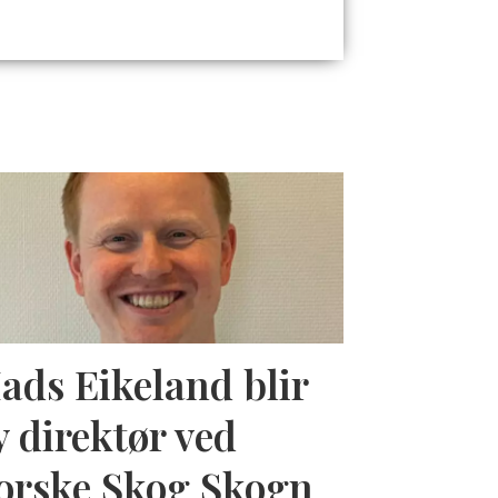
ads Eikeland blir
y direktør ved
orske Skog Skogn