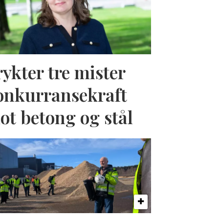
rykter tre mister
onkurransekraft
ot betong og stål