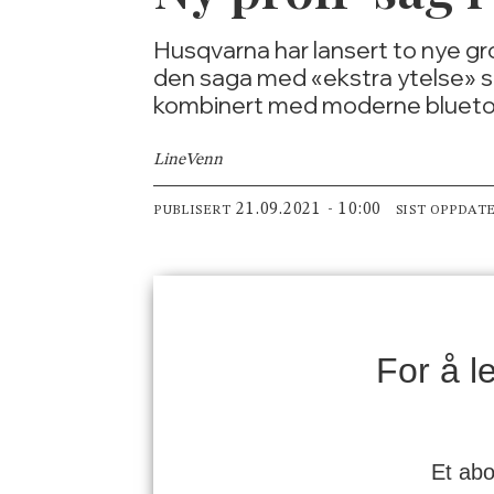
Husqvarna har lansert to nye g
den saga med «ekstra ytelse» so
kombinert med moderne blueto
Line
Venn
21.09.2021 - 10:00
PUBLISERT
SIST OPPDAT
For å 
Et abo