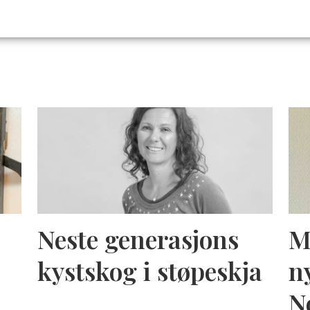
Neste generasjons
M
kystskog i støpeskja
n
N