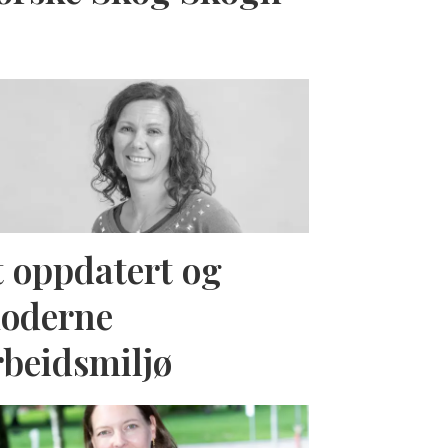
t oppdatert og
oderne
rbeidsmiljø