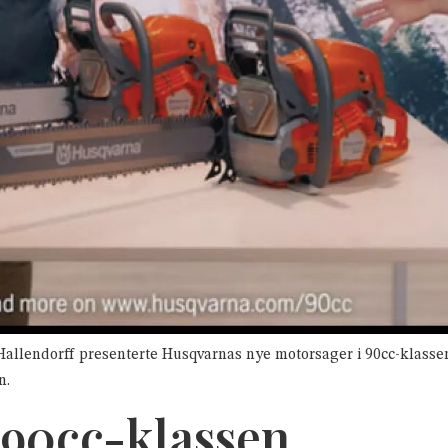
allendorff presenterte Husqvarnas nye motorsager i 90cc-klassen
n.
i 90cc-klassen