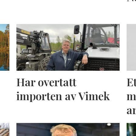
Har overtatt
E
importen av Vimek
m
a