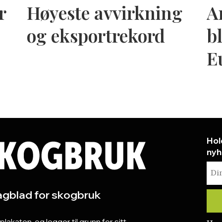
r
Høyeste avvirkning
A
og eksportrekord
bl
E
Hol
nyh
gblad for skogbruk
katen, og legger til grunn for sitt