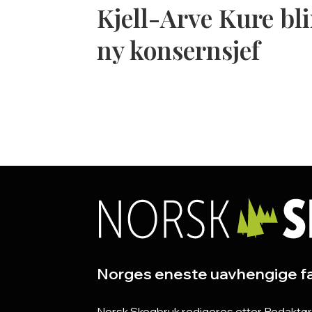
Kjell-Arve Kure bli
ny konsernsjef
Norges eneste uavhengige fa
Norsk Skogbruk redigeres etter Redaktørpla