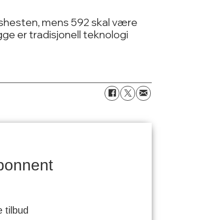
dshesten, mens 592 skal være
e er tradisjonell teknologi
bonnent
 tilbud