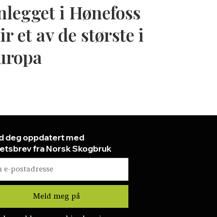
nlegget i Hønefoss
ir et av de største i
uropa
d deg oppdatert med
etsbrev fra Norsk Skogbruk