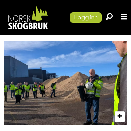
Logg inn
Tag:
biokullnettverket