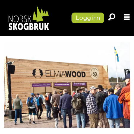
Logg inn
Tag:
elmia
wood
2025