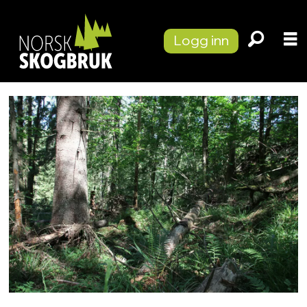
Logg inn
Tag:
frivillig
skogvern