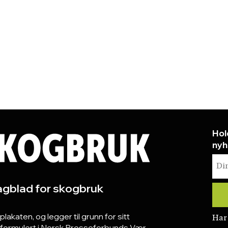
Hol
nyh
gblad for skogbruk
katen, og legger til grunn for sitt
Har
r formulert i Norsk Presseforbunds Vær