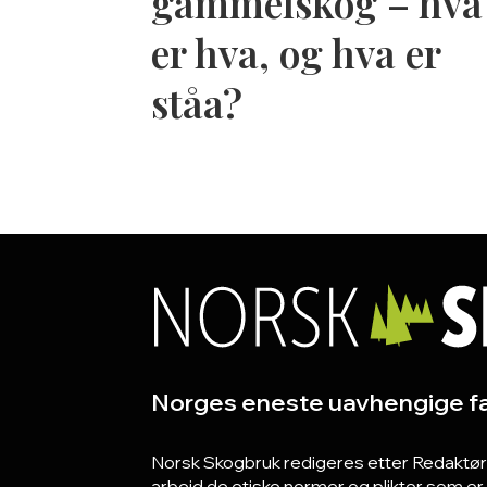
gammelskog – hva
er hva, og hva er
ståa?
Norges eneste uavhengige fa
Norsk Skogbruk redigeres etter Redaktørpla
arbeid de etiske normer og plikter som e