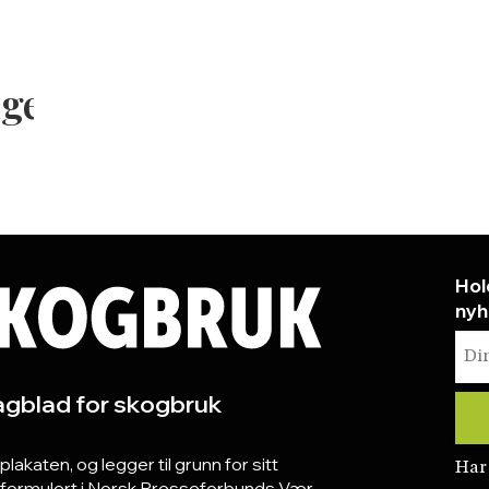
nger
Hol
nyh
gblad for skogbruk
katen, og legger til grunn for sitt
Har
r formulert i Norsk Presseforbunds Vær