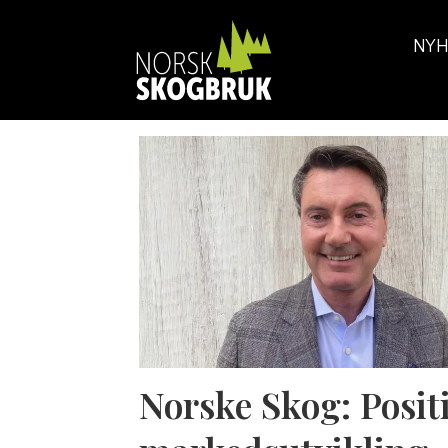
NYH
Tag:
geir
drangsland
Norske Skog: Posit