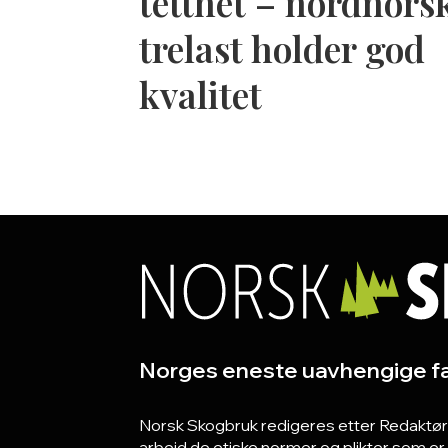
tetthet – nordnors
trelast holder god
kvalitet
Norges eneste uavhengige fa
Norsk Skogbruk redigeres etter Redaktørpla
arbeid de etiske normer og plikter som e