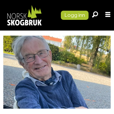
Logg inn
Tag:
helge
braastad