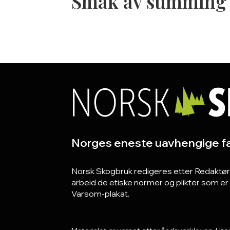
Smak av summing
Norges eneste uavhengige fa
Norsk Skogbruk redigeres etter Redaktørpla
arbeid de etiske normer og plikter som e
Varsom-plakat.