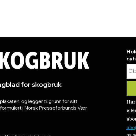
Hol
nyh
gblad for skogbruk
katen, og legger til grunn for sitt
Har
r formulert i Norsk Presseforbunds Vær
elle
abo
abo