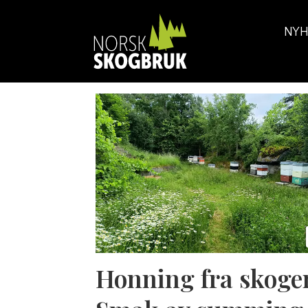
NYH
Tag:
honning
Honning fra skoge