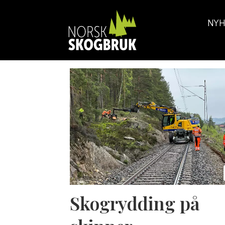
NYH
Tag:
jernbane
Skogrydding på