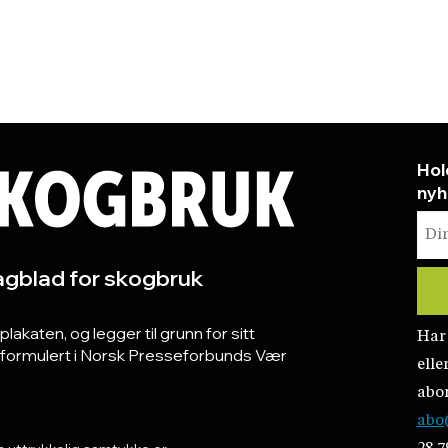
Hol
nyh
gblad for skogbruk
katen, og legger til grunn for sitt
Har
r formulert i Norsk Presseforbunds Vær
elle
abo
abo