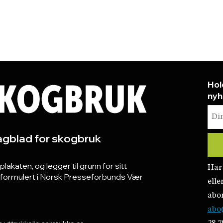
Hol
nyh
gblad for skogbruk
katen, og legger til grunn for sitt
Har
r formulert i Norsk Presseforbunds Vær
elle
abo
abo