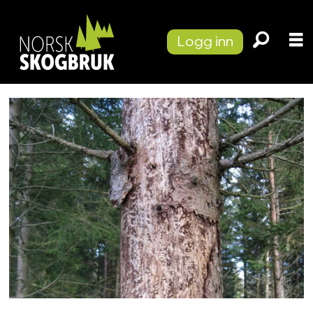
Logg inn
Tag:
klimaendringer