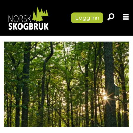
Logg inn
Tag:
klimagasser