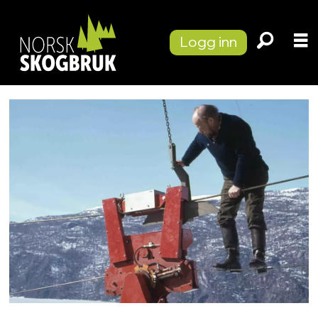
Logg inn
Tag:
nestestog