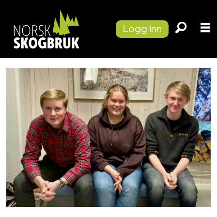
Logg inn
Tag:
simen
rønning
johansen