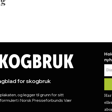
eg
Hol
nyh
gblad for skogbruk
katen, og legger til grunn for sitt
Har
r formulert i Norsk Presseforbunds Vær
elle
abo