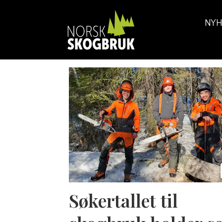
NYH
Tag:
skogbruk
vg2
Søkertallet til