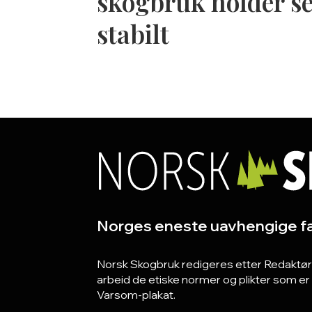
skogbruk holder s
stabilt
Norges eneste uavhengige fa
Norsk Skogbruk redigeres etter Redaktørpla
arbeid de etiske normer og plikter som e
Varsom-plakat.