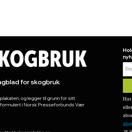
Hol
nyh
gblad for skogbruk
katen, og legger til grunn for sitt
Har
r formulert i Norsk Presseforbunds Vær
elle
abo
abo