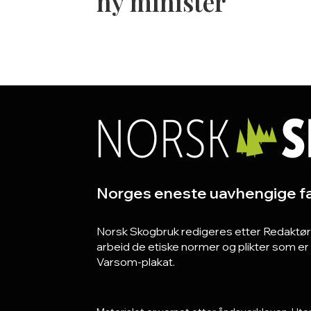
ny minister
Norges eneste uavhengige fa
Norsk Skogbruk redigeres etter Redaktørpla
arbeid de etiske normer og plikter som e
Varsom-plakat.