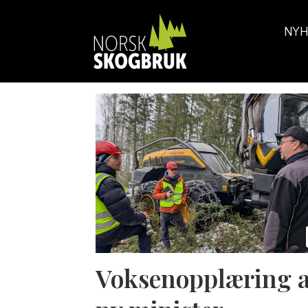
NYH
Tag:
skogbruksplaner
Voksenopplæring 