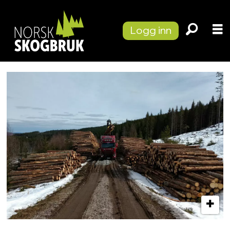
Logg inn
Tag:
skogsbilvei