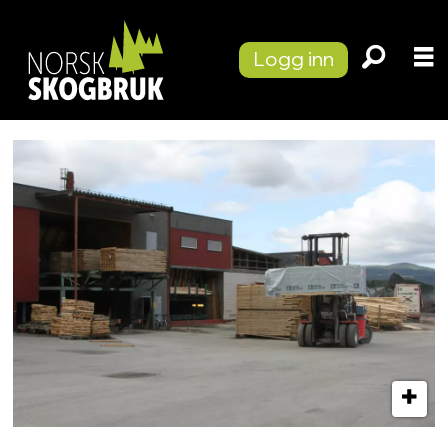
Logg inn
Tag:
stormskader