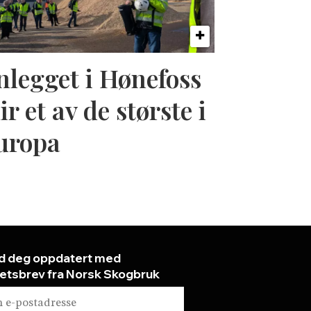
nlegget i Hønefoss
ir et av de største i
uropa
d deg oppdatert med
etsbrev fra Norsk Skogbruk