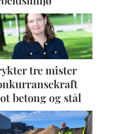
rbeidsmiljø
rykter tre mister
onkurransekraft
ot betong og stål