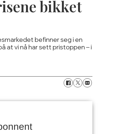
isene bikket
kesmarkedet befinner seg i en
at vi nå har sett pristoppen – i
bonnent