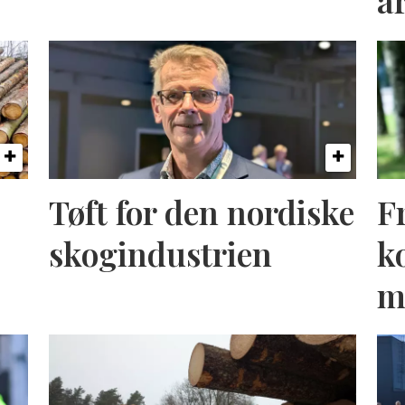
a
Tøft for den nordiske
F
skogindustrien
k
m