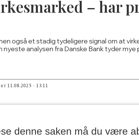
rkesmarked – har pr
 men også et stadig tydeligere signal om at vir
n nyeste analysen fra Danske Bank tyder mye på 
11.08.2025 - 13:11
ERT
lese denne saken må du være a