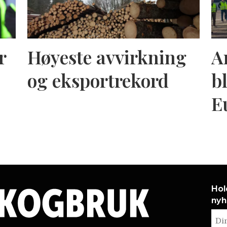
r
Høyeste avvirkning
A
og eksportrekord
bl
E
Hol
nyh