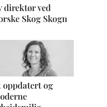
y direktør ved
orske Skog Skogn
t oppdatert og
oderne