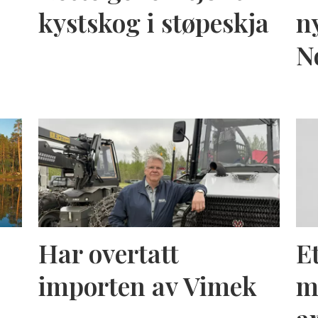
kystskog i støpeskja
n
N
Har overtatt
E
importen av Vimek
m