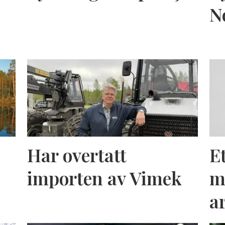
N
Har overtatt
E
importen av Vimek
m
a