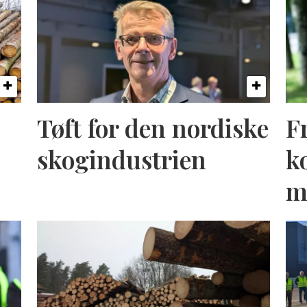
Tøft for den nordiske
F
skogindustrien
k
m