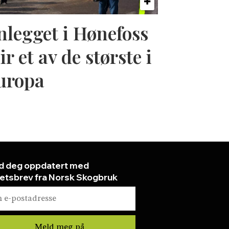
nlegget i Hønefoss
ir et av de største i
uropa
d deg oppdatert med
etsbrev fra Norsk Skogbruk