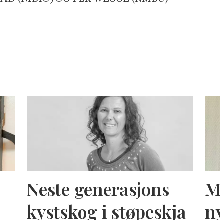
Neste generasjons
M
kystskog i støpeskja
n