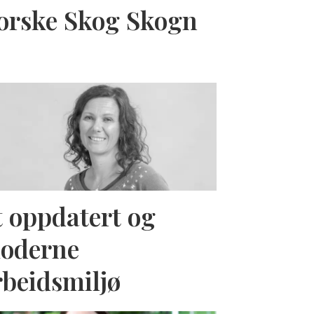
orske Skog Skogn
t oppdatert og
oderne
rbeidsmiljø