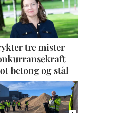
rykter tre mister
onkurransekraft
ot betong og stål