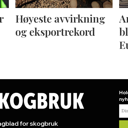
r
Høyeste avvirkning
A
og eksportrekord
bl
E
Hol
nyh
gblad for skogbruk