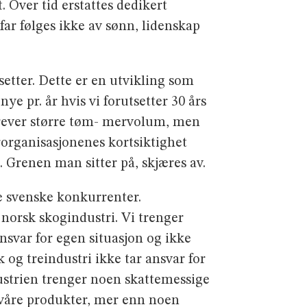
 Over tid erstattes dedikert
ar følges ikke av sønn, lidenskap
setter. Dette er en utvikling som
 pr. år hvis vi forutsetter 30 års
 krever større tøm- mervolum, men
erorganisasjonenes kortsiktighet
Grenen man sitter på, skjæres av.
̊re svenske konkurrenter.
v norsk skogindustri. Vi trenger
ansvar for egen situasjon og ikke
k og treindustri ikke tar ansvar for
ndustrien trenger noen skattemessige
r våre produkter, mer enn noen