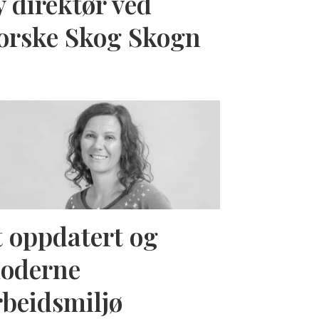
y direktør ved
orske Skog Skogn
t oppdatert og
oderne
rbeidsmiljø