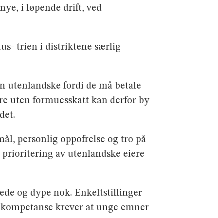
mye, i løpende drift, ved
s- trien i distriktene særlig
 utenlandske fordi de må betale
ere uten formuesskatt kan derfor by
det.
̊l, personlig oppofrelse og tro på
 prioritering av utenlandske eiere
rede og dype nok. Enkeltstillinger
or kompetanse krever at unge emner