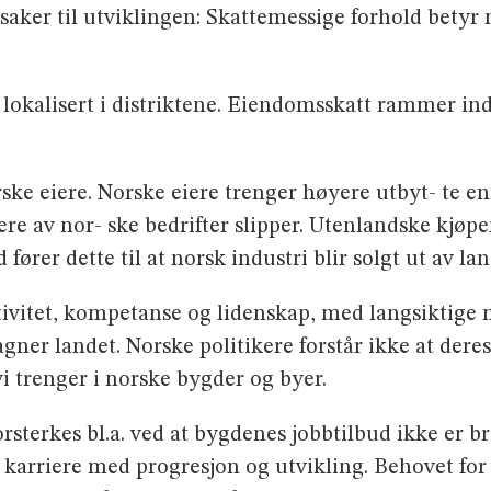
̊rsaker til utviklingen: Skattemessige forhold betyr 
r lokalisert i distriktene. Eiendomsskatt rammer indu
e eiere. Norske eiere trenger høyere utbyt- te enn
ere av nor- ske bedrifter slipper. Utenlandske kjøp
fører dette til at norsk industri blir solgt ut av lan
vitet, kompetanse og lidenskap, med langsiktige ma
er landet. Norske politikere forstår ikke at deres
i trenger i norske bygder og byer.
orsterkes bl.a. ved at bygdenes jobbtilbud ikke er b
el karriere med progresjon og utvikling. Behovet f