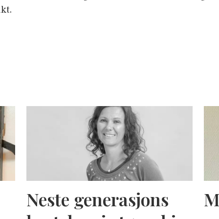
kt.
Neste generasjons
M