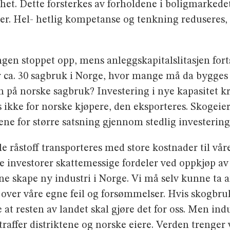
et. Dette forsterkes av forholdene i boligmarkedet.
er. Hel- hetlig kompetanse og tenkning reduseres, f
ngen stoppet opp, mens anleggskapitalslitasjen fort
r ca. 30 sagbruk i Norge, hvor mange må da bygges nye
n på norske sagbruk? Investering i nye kapasitet
s ikke for norske kjøpere, den eksporteres. Skogei
e for større satsning gjennom stedlig investering. 
le råstoff transporteres med store kostnader til va
nske investorer skattemessige fordeler ved oppkjøp a
nne skape ny industri i Norge. Vi må selv kunne ta 
kke over våre egne feil og forsømmelser. Hvis skogbru
e at resten av landet skal gjøre det for oss. Men i
straffer distriktene og norske eiere. Verden trenge