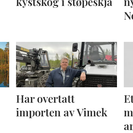
kystskog i støpeskja
n
N
Har overtatt
E
importen av Vimek
m
a