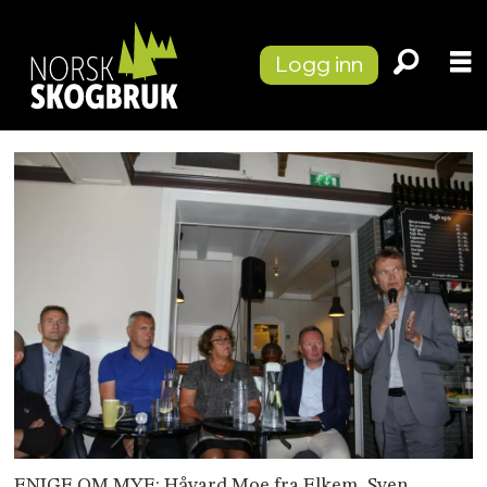
Logg inn
ENIGE OM MYE: Håvard Moe fra Elkem, Sven