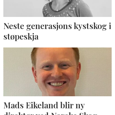
Neste generasjons kystskog i
støpeskja
Mads Eikeland blir ny