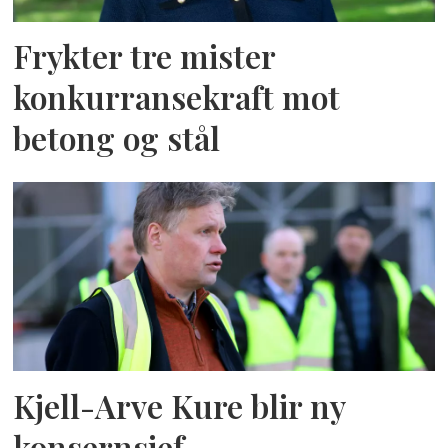
Frykter tre mister
konkurransekraft mot
betong og stål
Kjell-Arve Kure blir ny
konsernsjef