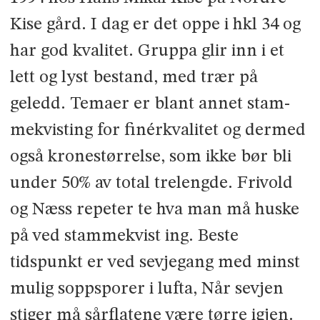
Kise gård. I dag er det oppe i hkl 3­4 og
har god kvalitet. Gruppa glir inn i et
lett og lyst bestand, med trær på
geledd. Temaer er blant annet stam­
mekvisting for finérkvalitet og dermed
også kronestørrelse, som ikke bør bli
under 50% av total trelengde. Frivold
og Næss repeter­ te hva man må huske
på ved stammekvist­ ing. Beste
tidspunkt er ved sevjegang med minst
mulig soppsporer i lufta, Når sevjen
stiger må sårflatene være tørre igjen.