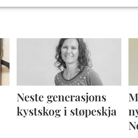
Neste generasjons
M
kystskog i støpeskja
n
N