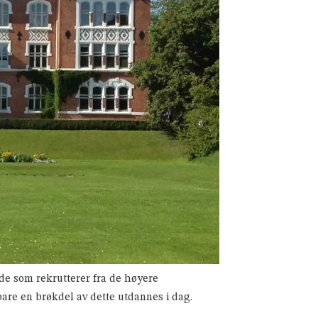
t de som rekrutterer fra de høyere
are en brøkdel av dette utdannes i dag.