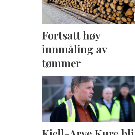
Fortsatt høy
innmåling av
tømmer
Kjell-Arve Kure bli