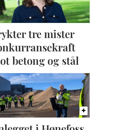
rykter tre mister
onkurransekraft
ot betong og stål
nlegget i Hønefoss