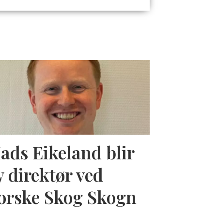
ads Eikeland blir
y direktør ved
orske Skog Skogn