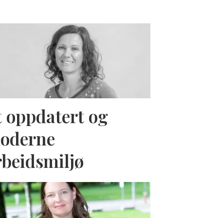
t oppdatert og
oderne
rbeidsmiljø