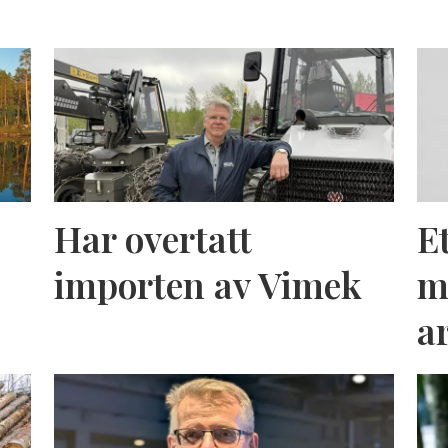
Har overtatt
E
importen av Vimek
m
a