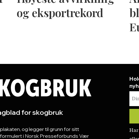
og eksportrekord
bl
E
Hol
nyh
gblad for skogbruk
katen, og legger til grunn for sitt
Har
r formulert i Norsk Presseforbunds Vær