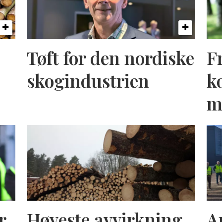
Tøft for den nordiske
F
skogindustrien
k
m
r
Høyeste avvirkning
A