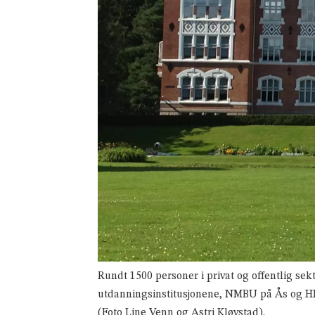
Rundt 1500 personer i privat og offentlig sek
utdanningsinstitusjonene, NMBU på Ås og HIN
(Foto Line Venn og Astri Kløvstad).