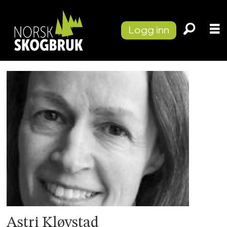
Logg inn
Astri
Kløvstad
-
norskskogbruk
Astri Kløvstad