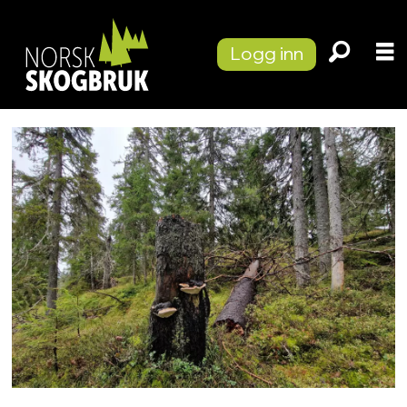
Logg inn
Tag:
line
nybakken