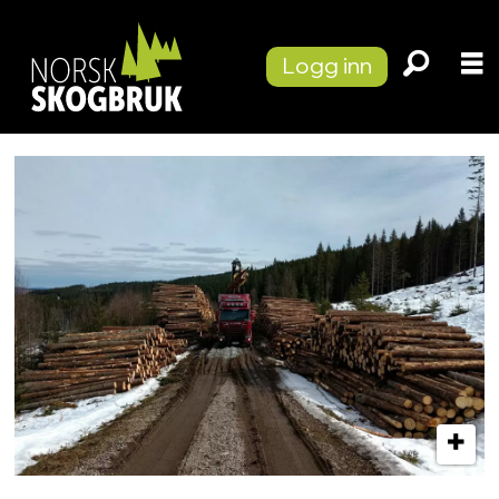
Logg inn
Tag:
terrengets
bæreevne